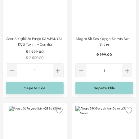
Acar 6 Kişilik 36 Parça KAMPANYALI
Alegra 5li Sos Kepçe Servis Seti -
KÇB Takımı - Camilia
Silver
₺ 1.999,00
₺ 999,00
₺ 2.500,00
Sepete Ekle
Sepete Ekle