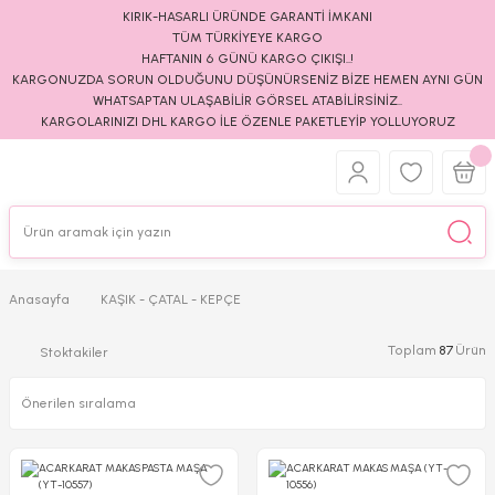
KIRIK-HASARLI ÜRÜNDE GARANTİ İMKANI
TÜM TÜRKİYEYE KARGO
HAFTANIN 6 GÜNÜ KARGO ÇIKIŞI..!
KARGONUZDA SORUN OLDUĞUNU DÜŞÜNÜRSENİZ BİZE HEMEN AYNI GÜN
WHATSAPTAN ULAŞABİLİR GÖRSEL ATABİLİRSİNİZ..
KARGOLARINIZI DHL KARGO İLE ÖZENLE PAKETLEYİP YOLLUYORUZ
Anasayfa
KAŞIK - ÇATAL - KEPÇE
Toplam
87
Ürün
Stoktakiler