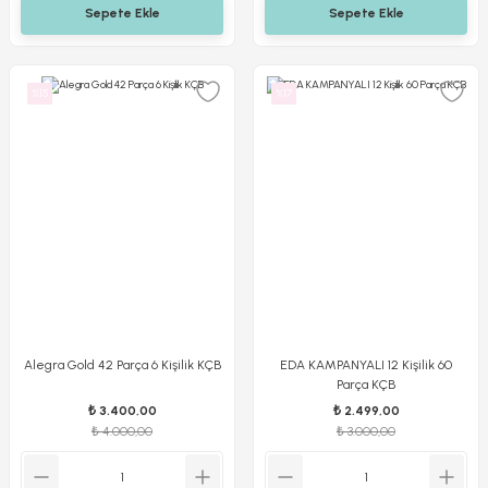
Sepete Ekle
Sepete Ekle
%15
%17
Alegra Gold 42 Parça 6 Kişilik KÇB
EDA KAMPANYALI 12 Kişilik 60
Parça KÇB
₺ 3.400,00
₺ 2.499,00
₺ 4.000,00
₺ 3.000,00