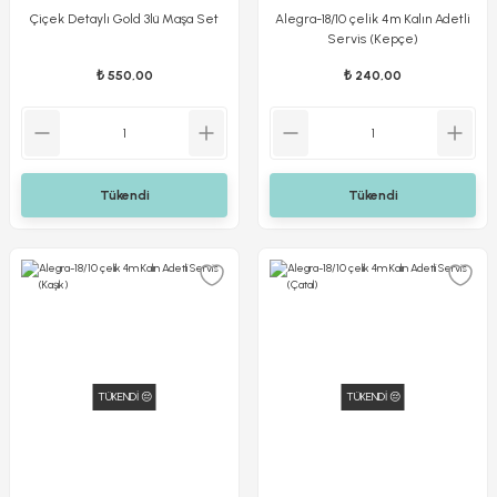
Çiçek Detaylı Gold 3lü Maşa Set
Alegra-18/10 çelik 4m Kalın Adetli
Servis (Kepçe)
₺ 550,00
₺ 240,00
Tükendi
Tükendi
TÜKENDİ 😔
TÜKENDİ 😔