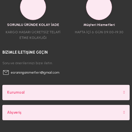
SORUNLU ÜRÜNDE KOLAY İADE
Müşteri Hizmetleri
KARGO HASARI ÜCRETSİZ TELAFİ
HAFTA İÇİ 6 GÜN 09.00-19.30
ETME KOLAYLIĞI
BİZİMLE İLETİŞİME GEÇİN
Soru ve önerilerinizi bize iletin.
esraninganimetleri@gmail.com
Kurumsal
Alışveriş