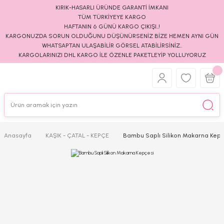
KIRIK-HASARLI ÜRÜNDE GARANTİ İMKANI
TÜM TÜRKİYEYE KARGO
HAFTANIN 6 GÜNÜ KARGO ÇIKIŞI..!
KARGONUZDA SORUN OLDUĞUNU DÜŞÜNÜRSENİZ BİZE HEMEN AYNI GÜN
WHATSAPTAN ULAŞABİLİR GÖRSEL ATABİLİRSİNİZ..
KARGOLARINIZI DHL KARGO İLE ÖZENLE PAKETLEYİP YOLLUYORUZ
Anasayfa
KAŞIK - ÇATAL - KEPÇE
Bambu Saplı Silikon Makarna Kepç