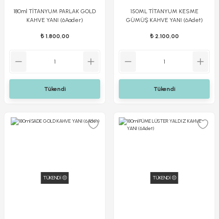
180ml TİTANYUM PARLAK GOLD
150ML TİTANYUM KESME
KAHVE YANI (6Aader)
GÜMÜŞ KAHVE YANI (6Adet)
₺ 1.800,00
₺ 2.100,00
Tükendi
Tükendi
TÜKENDİ 😔
TÜKENDİ 😔