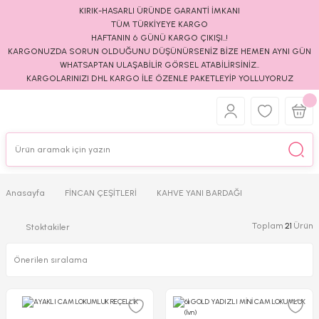
KIRIK-HASARLI ÜRÜNDE GARANTİ İMKANI
TÜM TÜRKİYEYE KARGO
HAFTANIN 6 GÜNÜ KARGO ÇIKIŞI..!
KARGONUZDA SORUN OLDUĞUNU DÜŞÜNÜRSENİZ BİZE HEMEN AYNI GÜN
WHATSAPTAN ULAŞABİLİR GÖRSEL ATABİLİRSİNİZ..
KARGOLARINIZI DHL KARGO İLE ÖZENLE PAKETLEYİP YOLLUYORUZ
Anasayfa
FİNCAN ÇEŞİTLERİ
KAHVE YANI BARDAĞI
Toplam
21
Ürün
Stoktakiler