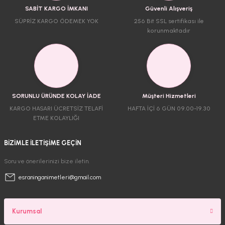
SABİT KARGO İMKANI
Güvenli Alışveriş
SÜPRİZ KARGO ÖDEMEK YOK
256 Bit SSL sertifikası ile
korunmaktadır
SORUNLU ÜRÜNDE KOLAY İADE
Müşteri Hizmetleri
KARGO HASARI ÜCRETSİZ TELAFİ
HAFTA İÇİ 6 GÜN 09.00-19.30
ETME KOLAYLIĞI
BİZİMLE İLETİŞİME GEÇİN
Soru ve önerilerinizi bize iletin.
esraninganimetleri@gmail.com
Kurumsal