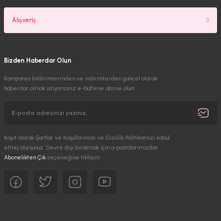
Alışveriş
Bizden Haberdar Olun
Kampanya bildirimlerinden ve indirimlerden güncel olarak
haberdar olmak istiyorsanız e-bültene abone olun!
Kayıt olarak Şartlar ve Koşullarımızı ve Gizlilik Politikamızı kabul
etmiş olursunuz. Devre dışı bırakmak için a-postalarımızdan
Abonelikten Çık
seçeneğine tıklayın.