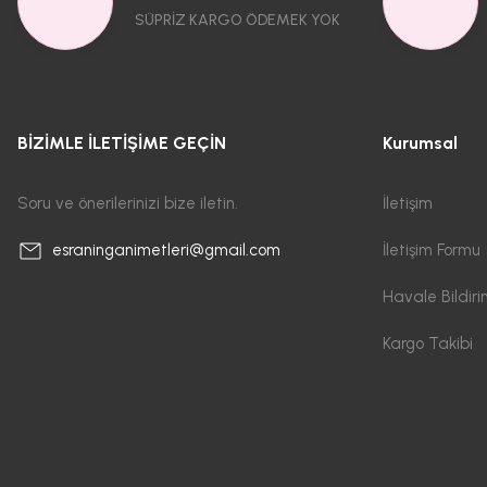
SÜPRİZ KARGO ÖDEMEK YOK
BİZİMLE İLETİŞİME GEÇİN
Kurumsal
Soru ve önerilerinizi bize iletin.
İletişim
İletişim Formu
esraninganimetleri@gmail.com
Havale Bildir
Kargo Takibi