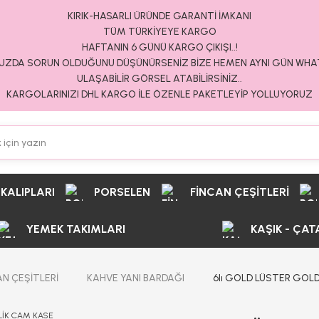
KIRIK-HASARLI ÜRÜNDE GARANTİ İMKANI
TÜM TÜRKİYEYE KARGO
HAFTANIN 6 GÜNÜ KARGO ÇIKIŞI..!
ZDA SORUN OLDUĞUNU DÜŞÜNÜRSENİZ BİZE HEMEN AYNI GÜN WH
ULAŞABİLİR GÖRSEL ATABİLİRSİNİZ..
KARGOLARINIZI DHL KARGO İLE ÖZENLE PAKETLEYİP YOLLUYORUZ
 KALIPLARI
PORSELEN
FİNCAN ÇEŞİTLERİ
YEMEK TAKIMLARI
KAŞIK - ÇAT
AN ÇEŞİTLERİ
KAHVE YANI BARDAĞI
6lı GOLD LÜSTER GOL