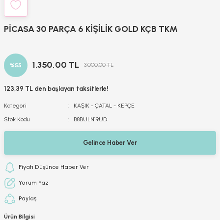
PİCASA 30 PARÇA 6 KİŞİLİK GOLD KÇB TKM
1.350,00 TL
3.000,00 TL
%55
123,39 TL den başlayan taksitlerle!
Kategori
KAŞIK - ÇATAL - KEPÇE
Stok Kodu
B8BULN19UD
Gelince Haber Ver
Fiyatı Düşünce Haber Ver
Yorum Yaz
Paylaş
Ürün Bilgisi