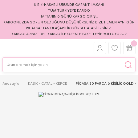
KIRIK-HASARLI ÜRÜNDE GARANTİ İMKANI
TÜM TÜRKİYEYE KARGO
HAFTANIN 6 GÜNÜ KARGO ÇIKIŞI..!
KARGONUZDA SORUN OLDUĞUNU DÜŞÜNÜRSENİZ BİZE HEMEN AYNI GÜN
WHATSAPTAN ULAŞABİLİR GÖRSEL ATABİLİRSİNİZ..
KARGOLARINIZI DHL KARGO İLE ÖZENLE PAKETLEYİP YOLLUYORUZ
Anasayfa
KAŞIK - ÇATAL - KEPÇE
PİCASA 30 PARÇA 6 KİŞİLİK GOLD 