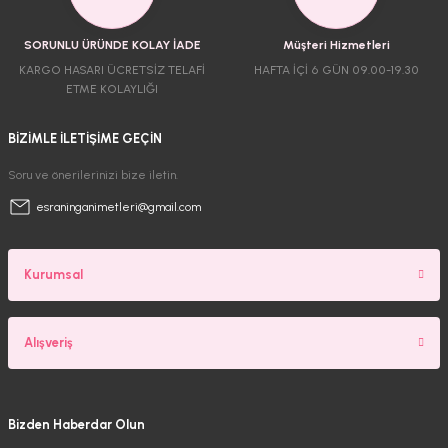
SORUNLU ÜRÜNDE KOLAY İADE
Müşteri Hizmetleri
KARGO HASARI ÜCRETSİZ TELAFİ
HAFTA İÇİ 6 GÜN 09.00-19.30
ETME KOLAYLIĞI
BİZİMLE İLETİŞİME GEÇİN
Soru ve önerilerinizi bize iletin.
esraninganimetleri@gmail.com
Kurumsal
Alışveriş
Bizden Haberdar Olun