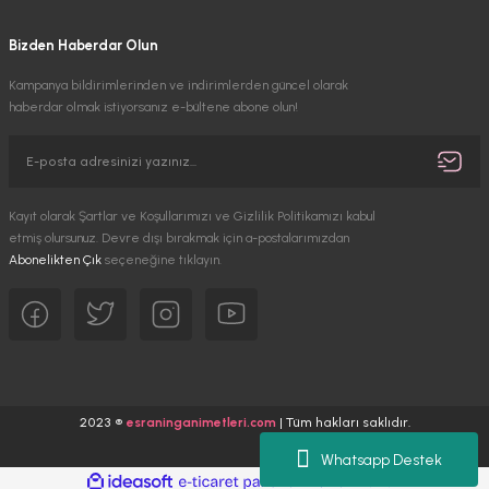
Bizden Haberdar Olun
Kampanya bildirimlerinden ve indirimlerden güncel olarak
haberdar olmak istiyorsanız e-bültene abone olun!
Kayıt olarak Şartlar ve Koşullarımızı ve Gizlilik Politikamızı kabul
etmiş olursunuz. Devre dışı bırakmak için a-postalarımızdan
Abonelikten Çık
seçeneğine tıklayın.
2023 ®
esraninganimetleri.com
| Tüm hakları saklıdır.
Whatsapp Destek
ideasoft
ile
e-