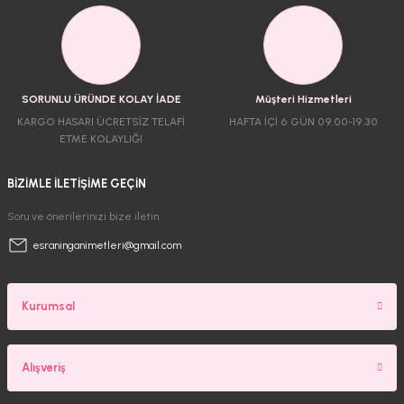
SORUNLU ÜRÜNDE KOLAY İADE
Müşteri Hizmetleri
KARGO HASARI ÜCRETSİZ TELAFİ
HAFTA İÇİ 6 GÜN 09.00-19.30
ETME KOLAYLIĞI
BİZİMLE İLETİŞİME GEÇİN
Soru ve önerilerinizi bize iletin.
esraninganimetleri@gmail.com
Kurumsal
Alışveriş