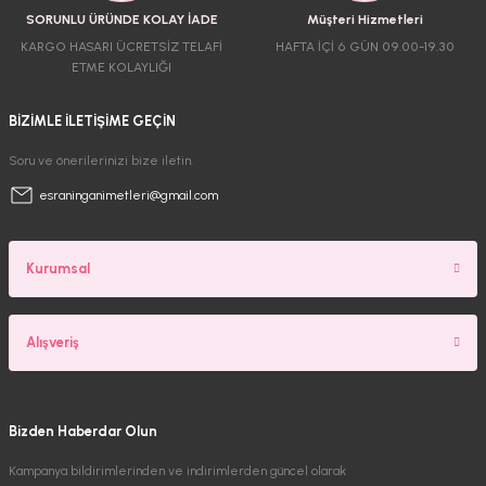
SORUNLU ÜRÜNDE KOLAY İADE
Müşteri Hizmetleri
KARGO HASARI ÜCRETSİZ TELAFİ
HAFTA İÇİ 6 GÜN 09.00-19.30
ETME KOLAYLIĞI
BİZİMLE İLETİŞİME GEÇİN
Soru ve önerilerinizi bize iletin.
esraninganimetleri@gmail.com
Kurumsal
Alışveriş
Bizden Haberdar Olun
Kampanya bildirimlerinden ve indirimlerden güncel olarak