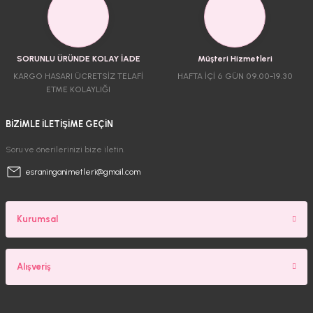
SORUNLU ÜRÜNDE KOLAY İADE
Müşteri Hizmetleri
KARGO HASARI ÜCRETSİZ TELAFİ
HAFTA İÇİ 6 GÜN 09.00-19.30
ETME KOLAYLIĞI
BİZİMLE İLETİŞİME GEÇİN
Soru ve önerilerinizi bize iletin.
esraninganimetleri@gmail.com
Kurumsal
Alışveriş