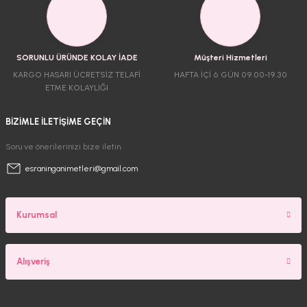
SORUNLU ÜRÜNDE KOLAY İADE
Müşteri Hizmetleri
KARGO HASARI ÜCRETSİZ TELAFİ
HAFTA İÇİ 6 GÜN 09.00-19.30
ETME KOLAYLIĞI
BİZİMLE İLETİŞİME GEÇİN
Soru ve önerilerinizi bize iletin.
esraninganimetleri@gmail.com
Kurumsal
Alışveriş