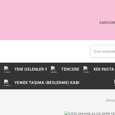
KARGONU
YENİ GELENLER !!
TENCERE
KEK PASTA
YEMEK TAŞIMA (BESLENME) KABI
Anas