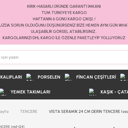
KIRIK-HASARLI ÜRÜNDE GARANTİ İMKANI
TÜM TÜRKİYEYE KARGO
HAFTANIN 6 GÜNÜ KARGO ÇIKIŞI..!
ZDA SORUN OLDUĞUNU DÜŞÜNÜRSENİZ BİZE HEMEN AYNI GÜN WH
ULAŞABİLİR GÖRSEL ATABİLİRSİNİZ..
KARGOLARINIZI DHL KARGO İLE ÖZENLE PAKETLEYİP YOLLUYORUZ
 KALIPLARI
PORSELEN
FİNCAN ÇEŞİTLERİ
YEMEK TAKIMLARI
KAŞIK - ÇAT
ayfa
TENCERE
VİSTA SERAMİK 24 CM DERİN TENCERE (vsd