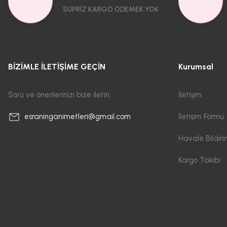
SÜPRİZ KARGO ÖDEMEK YOK
BİZİMLE İLETİŞİME GEÇİN
Kurumsal
Soru ve önerilerinizi bize iletin.
İletişim
İletişim Formu
esraninganimetleri@gmail.com
Havale Bildir
Kargo Takibi