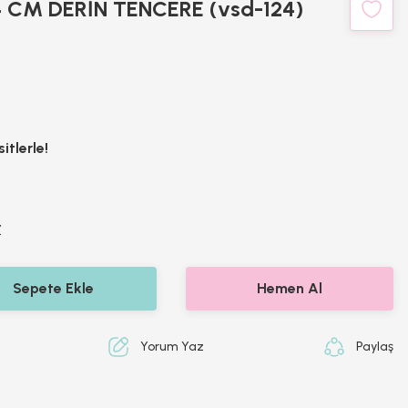
 CM DERİN TENCERE (vsd-124)
itlerle!
Z
Sepete Ekle
Hemen Al
Yorum Yaz
Paylaş