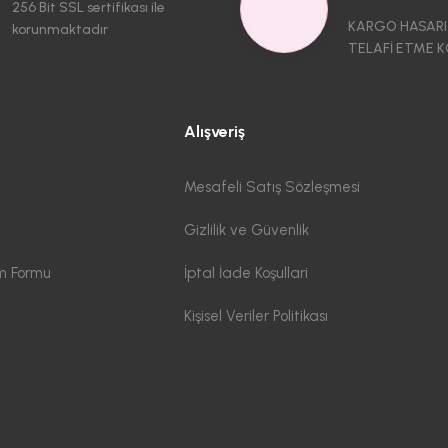
256 Bit SSL sertifikası ile
KARGO HASARI
korunmaktadır
TELAFİ ETME K
Alışveriş
Mesafeli Satış Sözleşmesi
Gizlilik ve Güvenlik
im Formu
İptal İade Koşullari
Kişisel Veriler Politikası