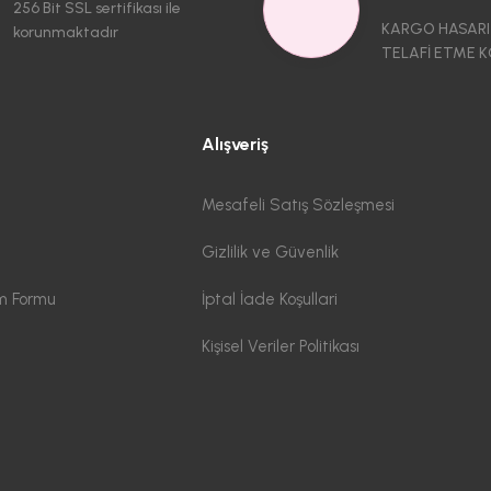
256 Bit SSL sertifikası ile
KARGO HASARI
korunmaktadır
TELAFİ ETME K
Alışveriş
Mesafeli Satış Sözleşmesi
Gizlilik ve Güvenlik
im Formu
İptal İade Koşullari
Kişisel Veriler Politikası