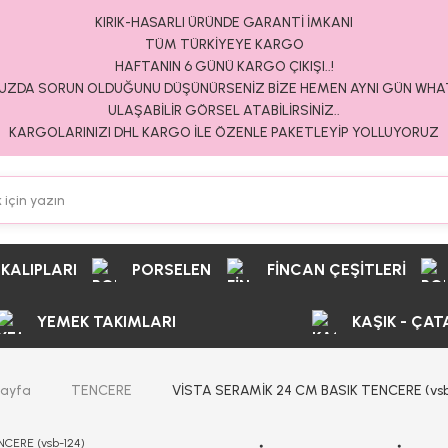
KIRIK-HASARLI ÜRÜNDE GARANTİ İMKANI
TÜM TÜRKİYEYE KARGO
HAFTANIN 6 GÜNÜ KARGO ÇIKIŞI..!
ZDA SORUN OLDUĞUNU DÜŞÜNÜRSENİZ BİZE HEMEN AYNI GÜN WH
ULAŞABİLİR GÖRSEL ATABİLİRSİNİZ..
KARGOLARINIZI DHL KARGO İLE ÖZENLE PAKETLEYİP YOLLUYORUZ
 KALIPLARI
PORSELEN
FİNCAN ÇEŞİTLERİ
YEMEK TAKIMLARI
KAŞIK - ÇAT
ayfa
TENCERE
VİSTA SERAMİK 24 CM BASIK TENCERE (vsb