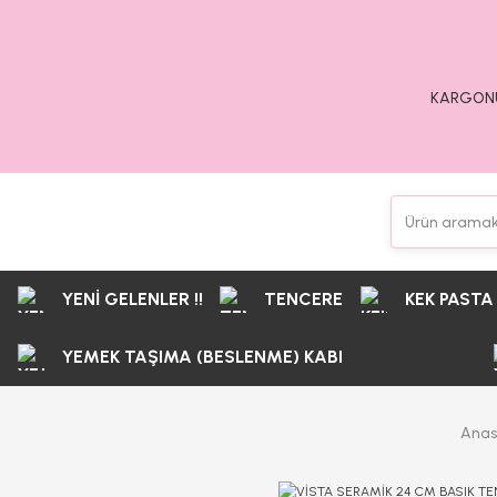
KARGONU
YENİ GELENLER !!
TENCERE
KEK PASTA
YEMEK TAŞIMA (BESLENME) KABI
Anas