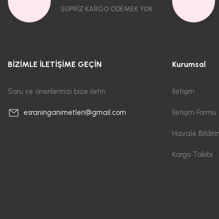
SÜPRİZ KARGO ÖDEMEK YOK
BİZİMLE İLETİŞİME GEÇİN
Kurumsal
Soru ve önerilerinizi bize iletin.
İletişim
İletişim Formu
esraninganimetleri@gmail.com
Havale Bildir
Kargo Takibi