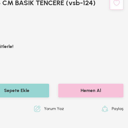
 CM BASIK TENCERE (vsb-124)
tlerle!
H
Sepete Ekle
Hemen Al
Yorum Yaz
Paylaş