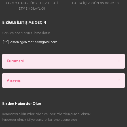
KARGO HASARI ÜCRETSİZ TELAFİ
HAFTA İÇİ 6 GÜN 09.00-19.30
ETME KOLAYLIĞI
BİZİMLE İLETİŞİME GEÇİN
Soru ve önerilerinizi bize iletin.
esraninganimetleri@gmail.com
Kurumsal
Alışveriş
Bizden Haberdar Olun
Kampanya bildirimlerinden ve indirimlerden güncel olarak
haberdar olmak istiyorsanız e-bültene abone olun!