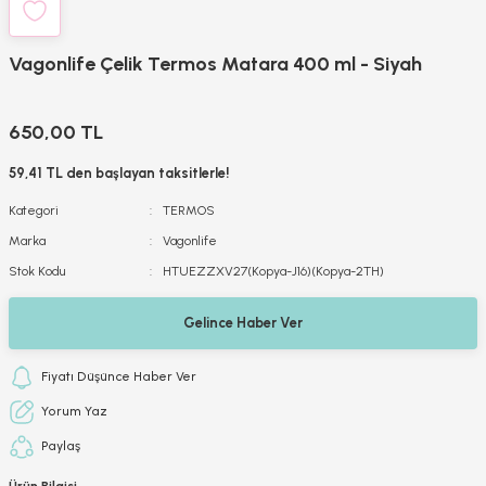
Vagonlife Çelik Termos Matara 400 ml - Siyah
650,00 TL
59,41 TL den başlayan taksitlerle!
Kategori
TERMOS
Marka
Vagonlife
Stok Kodu
HTUEZZXV27(Kopya-J16)(Kopya-2TH)
Gelince Haber Ver
Fiyatı Düşünce Haber Ver
Yorum Yaz
Paylaş
Ürün Bilgisi