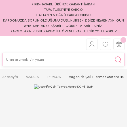
KIRIK-HASARLI ÜRÜNDE GARANTİ İMKANI
TÜM TÜRKİYEYE KARGO
HAFTANIN 6 GÜNÜ KARGO ÇIKIŞI..!
KARGONUZDA SORUN OLDUĞUNU DÜŞÜNÜRSENİZ BİZE HEMEN AYNI GÜN
WHATSAPTAN ULAŞABİLİR GÖRSEL ATABİLİRSİNİZ..
KARGOLARINIZI DHL KARGO İLE ÖZENLE PAKETLEYİP YOLLUYORUZ
Anasayfa
MATARA
TERMOS
Vagonlife Çelik Termos Matara 400 