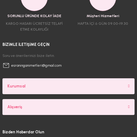
SORUNLU ÜRÜNDE KOLAY İADE
Müşteri Hizmetleri
KARGO HASARI ÜCRETSİZ TELAFİ
HAFTA İÇİ 6 GÜN 09.00-19.30
ETME KOLAYLIĞI
BİZİMLE İLETİŞİME GEÇİN
Soru ve önerilerinizi bize iletin.
esraninganimetleri@gmail.com
Kurumsal
Alışveriş
Bizden Haberdar Olun