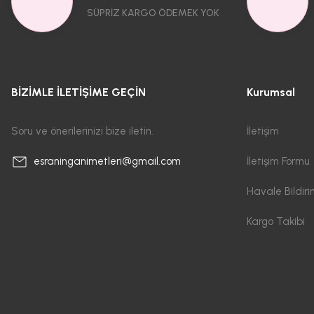
SÜPRİZ KARGO ÖDEMEK YOK
BİZİMLE İLETİŞİME GEÇİN
Kurumsal
Soru ve önerilerinizi bize iletin.
İletişim
İletişim Formu
esraninganimetleri@gmail.com
Havale Bildir
Kargo Takibi