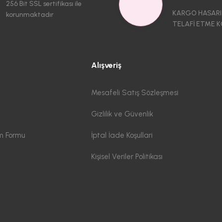
256 Bit SSL sertifikası ile
KARGO HASARI
korunmaktadır
TELAFİ ETME K
Alışveriş
Mesafeli Satış Sözleşmesi
Gizlilik ve Güvenlik
im Formu
İptal İade Koşullari
Kişisel Veriler Politikası