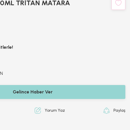
00ML TRİTAN MATARA
tlerle!
5N
Gelince Haber Ver
Yorum Yaz
Paylaş