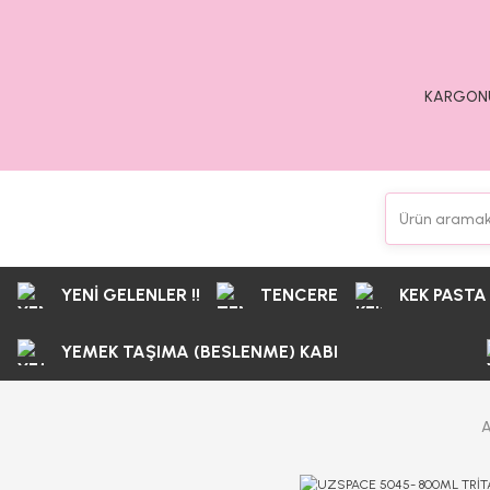
KARGONU
YENİ GELENLER !!
TENCERE
KEK PASTA
YEMEK TAŞIMA (BESLENME) KABI
A