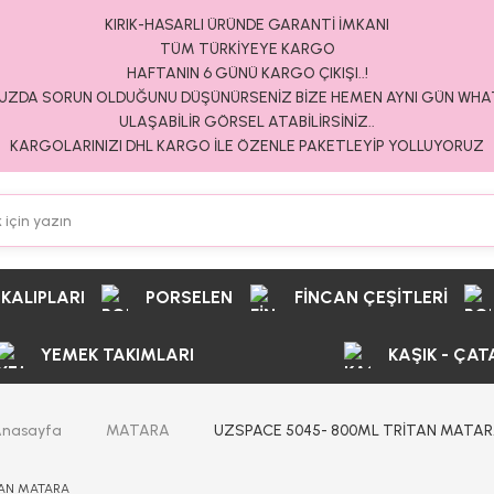
KIRIK-HASARLI ÜRÜNDE GARANTİ İMKANI
TÜM TÜRKİYEYE KARGO
HAFTANIN 6 GÜNÜ KARGO ÇIKIŞI..!
ZDA SORUN OLDUĞUNU DÜŞÜNÜRSENİZ BİZE HEMEN AYNI GÜN WH
ULAŞABİLİR GÖRSEL ATABİLİRSİNİZ..
KARGOLARINIZI DHL KARGO İLE ÖZENLE PAKETLEYİP YOLLUYORUZ
 KALIPLARI
PORSELEN
FİNCAN ÇEŞİTLERİ
YEMEK TAKIMLARI
KAŞIK - ÇAT
nasayfa
MATARA
UZSPACE 5045- 800ML TRİTAN MATA