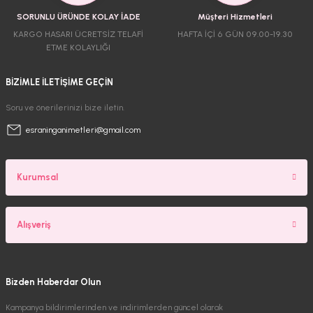
SORUNLU ÜRÜNDE KOLAY İADE
Müşteri Hizmetleri
KARGO HASARI ÜCRETSİZ TELAFİ
HAFTA İÇİ 6 GÜN 09.00-19.30
ETME KOLAYLIĞI
BİZİMLE İLETİŞİME GEÇİN
Soru ve önerilerinizi bize iletin.
esraninganimetleri@gmail.com
Kurumsal
Alışveriş
Bizden Haberdar Olun
Kampanya bildirimlerinden ve indirimlerden güncel olarak