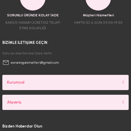
SORUNLU ÜRÜNDE KOLAY İADE
Müşteri Hizmetleri
KARGO HASARI ÜCRETSİZ TELAFİ
HAFTA İÇİ 6 GÜN 09.00-19.30
ETME KOLAYLIĞI
BİZİMLE İLETİŞİME GEÇİN
Soru ve önerilerinizi bize iletin.
esraninganimetleri@gmail.com
Kurumsal
Alışveriş
Bizden Haberdar Olun