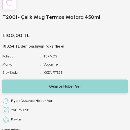
T2001- Çelik Mug Termos Matara 450ml
1.100,00 TL
100,54 TL den başlayan taksitlerle!
Kategori
TERMOS
Marka
Vagonlife
Stok Kodu
XKDVP1T1G5
Gelince Haber Ver
Fiyatı Düşünce Haber Ver
Yorum Yaz
Paylaş
Ürün Bilgisi