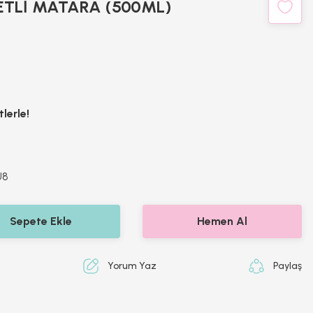
PETLİ MATARA (500ML)
lerle!
U8
Sepete Ekle
Hemen Al
Yorum Yaz
Paylaş