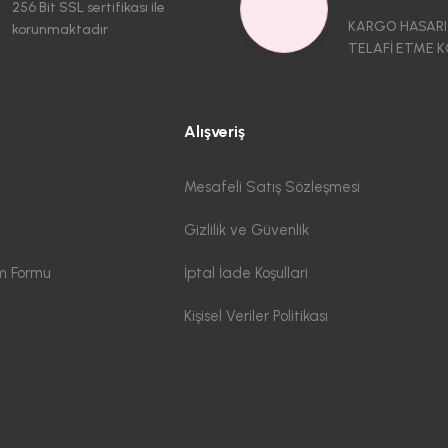
256 Bit SSL sertifikası ile
KARGO HASARI
korunmaktadır
TELAFİ ETME K
Alışveriş
Mesafeli Satış Sözleşmesi
Gizlilik ve Güvenlik
im Formu
İptal İade Koşullari
Kişisel Veriler Politikası