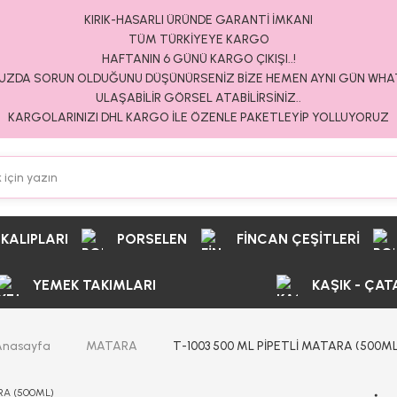
KIRIK-HASARLI ÜRÜNDE GARANTİ İMKANI
TÜM TÜRKİYEYE KARGO
HAFTANIN 6 GÜNÜ KARGO ÇIKIŞI..!
ZDA SORUN OLDUĞUNU DÜŞÜNÜRSENİZ BİZE HEMEN AYNI GÜN WH
ULAŞABİLİR GÖRSEL ATABİLİRSİNİZ..
KARGOLARINIZI DHL KARGO İLE ÖZENLE PAKETLEYİP YOLLUYORUZ
 KALIPLARI
PORSELEN
FİNCAN ÇEŞİTLERİ
YEMEK TAKIMLARI
KAŞIK - ÇAT
Anasayfa
MATARA
T-1003 500 ML PİPETLİ MATARA (500ML