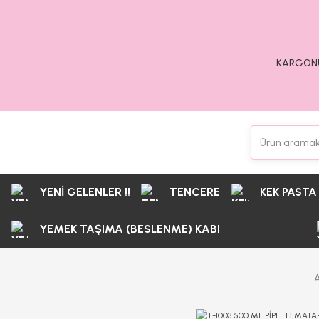
KARGONU
YENİ GELENLER !!
TENCERE
KEK PASTA
YEMEK TAŞIMA (BESLENME) KABI