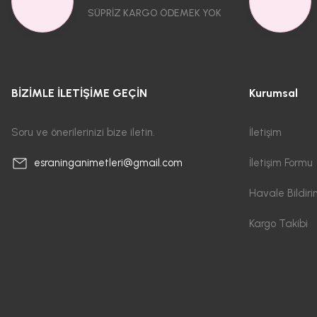
SÜPRİZ KARGO ÖDEMEK YOK
BİZİMLE İLETİŞİME GEÇİN
Kurumsal
Soru ve önerilerinizi bize iletin.
İletişim
İletişim Formu
esraninganimetleri@gmail.com
Havale Bildir
Kargo Takibi