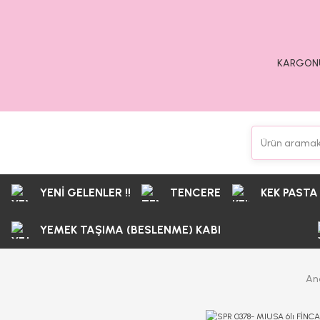
KARGONU
YENİ GELENLER !!
TENCERE
KEK PASTA
YEMEK TAŞIMA (BESLENME) KABI
An