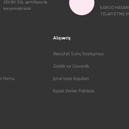
256 Bit SSL sertifikası ile
KARGO HASARI
korunmaktadır
TELAFİ ETME K
Alışveriş
Mesafeli Satış Sözleşmesi
Gizlilik ve Güvenlik
im Formu
İptal İade Koşullari
Kişisel Veriler Politikası