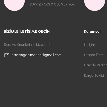
SÜPRİZ KARGO ÖDEMEK YOK
BİZİMLE İLETİŞİME GEÇİN
Kurumsal
Soru ve önerilerinizi bize iletin.
İletişim
İletişim Formu
esraninganimetleri@gmail.com
Havale Bildir
Kargo Takibi