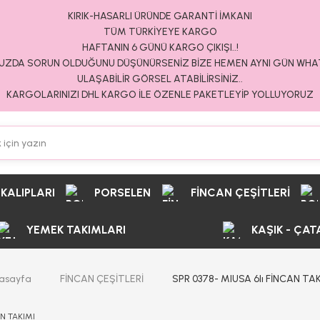
KIRIK-HASARLI ÜRÜNDE GARANTİ İMKANI
TÜM TÜRKİYEYE KARGO
HAFTANIN 6 GÜNÜ KARGO ÇIKIŞI..!
ZDA SORUN OLDUĞUNU DÜŞÜNÜRSENİZ BİZE HEMEN AYNI GÜN WH
ULAŞABİLİR GÖRSEL ATABİLİRSİNİZ..
KARGOLARINIZI DHL KARGO İLE ÖZENLE PAKETLEYİP YOLLUYORUZ
 KALIPLARI
PORSELEN
FİNCAN ÇEŞİTLERİ
YEMEK TAKIMLARI
KAŞIK - ÇAT
asayfa
FİNCAN ÇEŞİTLERİ
SPR 0378- MIUSA 6lı FİNCAN TAK