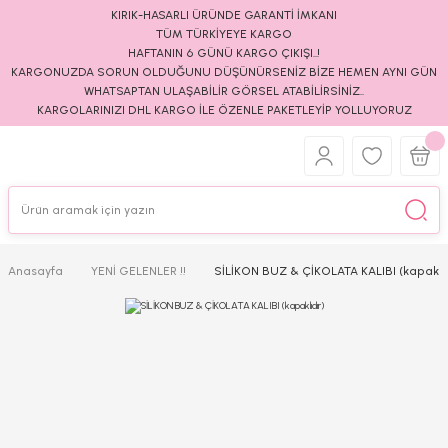
KIRIK-HASARLI ÜRÜNDE GARANTİ İMKANI
TÜM TÜRKİYEYE KARGO
HAFTANIN 6 GÜNÜ KARGO ÇIKIŞI..!
KARGONUZDA SORUN OLDUĞUNU DÜŞÜNÜRSENİZ BİZE HEMEN AYNI GÜN
WHATSAPTAN ULAŞABİLİR GÖRSEL ATABİLİRSİNİZ..
KARGOLARINIZI DHL KARGO İLE ÖZENLE PAKETLEYİP YOLLUYORUZ
Anasayfa
YENİ GELENLER !!
SİLİKON BUZ & ÇİKOLATA KALIBI (kapaklıd