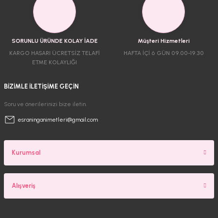
SORUNLU ÜRÜNDE KOLAY İADE
Müşteri Hizmetleri
KARGO HASARI ÜCRETSİZ TELAFİ
HAFTA İÇİ 6 GÜN 09.00-19.30
ETME KOLAYLIĞI
BİZİMLE İLETİŞİME GEÇİN
Soru ve önerilerinizi bize iletin.
esraninganimetleri@gmail.com
Kurumsal
Alışveriş