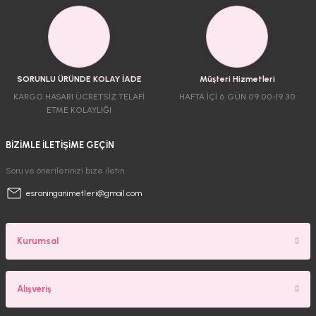
SORUNLU ÜRÜNDE KOLAY İADE
Müşteri Hizmetleri
KARGO HASARI ÜCRETSİZ TELAFİ
HAFTA İÇİ 6 GÜN 09.00-19.30
ETME KOLAYLIĞI
BİZİMLE İLETİŞİME GEÇİN
Soru ve önerilerinizi bize iletin.
esraninganimetleri@gmail.com
Kurumsal
Alışveriş