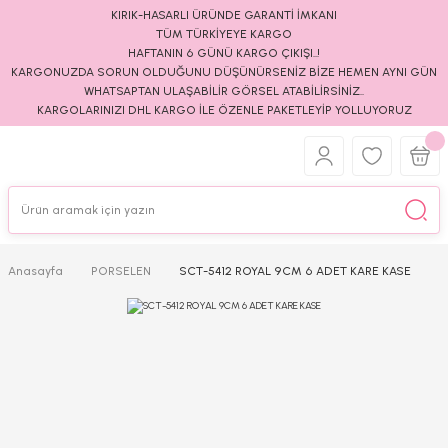
KIRIK-HASARLI ÜRÜNDE GARANTİ İMKANI
TÜM TÜRKİYEYE KARGO
HAFTANIN 6 GÜNÜ KARGO ÇIKIŞI..!
KARGONUZDA SORUN OLDUĞUNU DÜŞÜNÜRSENİZ BİZE HEMEN AYNI GÜN
WHATSAPTAN ULAŞABİLİR GÖRSEL ATABİLİRSİNİZ..
KARGOLARINIZI DHL KARGO İLE ÖZENLE PAKETLEYİP YOLLUYORUZ
Anasayfa
PORSELEN
SCT-5412 ROYAL 9CM 6 ADET KARE KASE