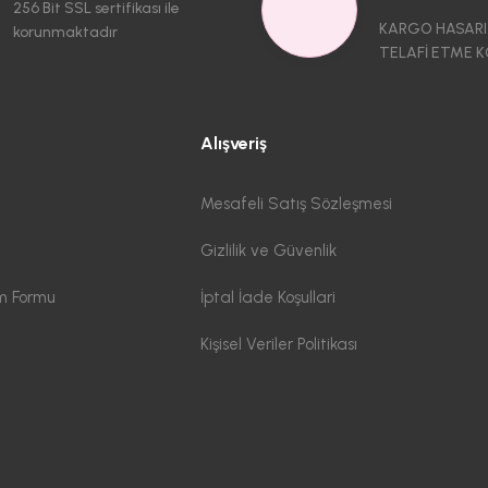
256 Bit SSL sertifikası ile
KARGO HASARI
korunmaktadır
TELAFİ ETME K
Alışveriş
Mesafeli Satış Sözleşmesi
Gizlilik ve Güvenlik
im Formu
İptal İade Koşullari
Kişisel Veriler Politikası