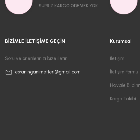
SÜPRİZ KARGO ÖDEMEK YOK
BİZİMLE İLETİŞİME GEÇİN
Kurumsal
Soru ve önerilerinizi bize iletin.
İletişim
İletişim Formu
esraninganimetleri@gmail.com
Havale Bildir
Kargo Takibi