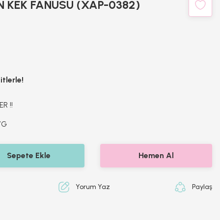
 KEK FANUSU (XAP-0382)
tlerle!
R !!
7G
Sepete Ekle
Hemen Al
Yorum Yaz
Paylaş