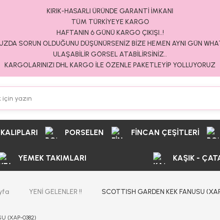
KIRIK-HASARLI ÜRÜNDE GARANTİ İMKANI
TÜM TÜRKİYEYE KARGO
HAFTANIN 6 GÜNÜ KARGO ÇIKIŞI..!
ZDA SORUN OLDUĞUNU DÜŞÜNÜRSENİZ BİZE HEMEN AYNI GÜN WH
ULAŞABİLİR GÖRSEL ATABİLİRSİNİZ..
KARGOLARINIZI DHL KARGO İLE ÖZENLE PAKETLEYİP YOLLUYORUZ
 KALIPLARI
PORSELEN
FİNCAN ÇEŞİTLERİ
YEMEK TAKIMLARI
KAŞIK - ÇAT
yfa
YENİ GELENLER !!
SCOTTISH GARDEN KEK FANUSU (XAP