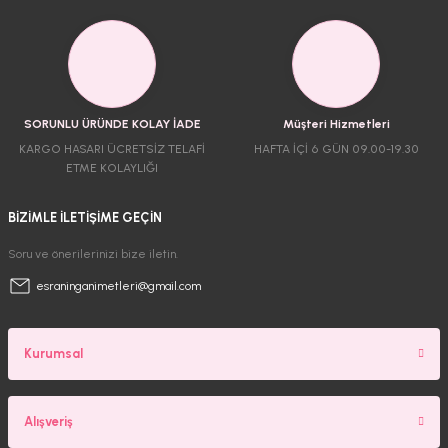
SORUNLU ÜRÜNDE KOLAY İADE
Müşteri Hizmetleri
KARGO HASARI ÜCRETSİZ TELAFİ
HAFTA İÇİ 6 GÜN 09.00-19.30
ETME KOLAYLIĞI
BİZİMLE İLETİŞİME GEÇİN
Soru ve önerilerinizi bize iletin.
esraninganimetleri@gmail.com
Kurumsal
Alışveriş