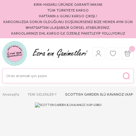
KIRIK-HASARLI ÜRÜNDE GARANTİ İMKANI
TÜM TÜRKİYEYE KARGO
HAFTANIN 6 GÜNÜ KARGO ÇIKIŞI..!
KARGONUZDA SORUN OLDUĞUNU DÜŞÜNÜRSENİZ BİZE HEMEN AYNI GÜN
WHATSAPTAN ULAŞABİLİR GÖRSEL ATABİLİRSİNİZ..
KARGOLARINIZI DHL KARGO İLE ÖZENLE PAKETLEYİP YOLLUYORUZ
Anasayfa
YENİ GELENLER !!
SCOTTISH GARDEN 3LÜ KAVANOZ (XAP-