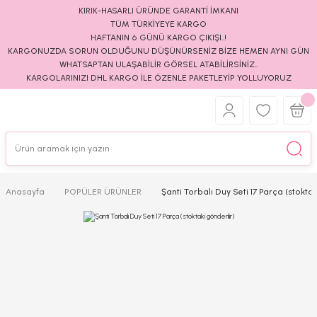
KIRIK-HASARLI ÜRÜNDE GARANTİ İMKANI
TÜM TÜRKİYEYE KARGO
HAFTANIN 6 GÜNÜ KARGO ÇIKIŞI..!
KARGONUZDA SORUN OLDUĞUNU DÜŞÜNÜRSENİZ BİZE HEMEN AYNI GÜN
WHATSAPTAN ULAŞABİLİR GÖRSEL ATABİLİRSİNİZ..
KARGOLARINIZI DHL KARGO İLE ÖZENLE PAKETLEYİP YOLLUYORUZ
Anasayfa
POPÜLER ÜRÜNLER
Şanti Torbalı Duy Seti 17 Parça (stoktak