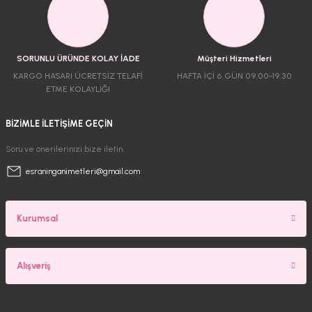
SORUNLU ÜRÜNDE KOLAY İADE
Müşteri Hizmetleri
KARGO HASARI ÜCRETSİZ TELAFİ
HAFTA İÇİ 6 GÜN 09.00-19.30
ETME KOLAYLIĞI
BİZİMLE İLETİŞİME GEÇİN
Soru ve önerilerinizi bize iletin.
esraninganimetleri@gmail.com
Kurumsal
Alışveriş