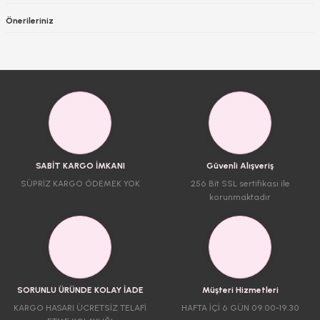
Önerileriniz
SABİT KARGO İMKANI
Güvenli Alışveriş
SÜPRİZ KARGO ÖDEMEK YOK
256 Bit SSL sertifikası ile
korunmaktadır
SORUNLU ÜRÜNDE KOLAY İADE
Müşteri Hizmetleri
KARGO HASARI ÜCRETSİZ TELAFİ
HAFTA İÇİ 6 GÜN 09.00-19.30