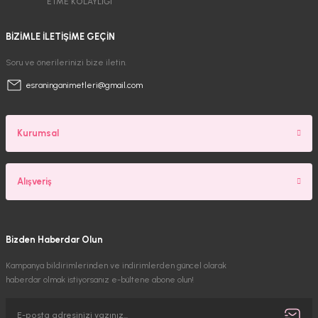
ETME KOLAYLIĞI
BİZİMLE İLETİŞİME GEÇİN
Soru ve önerilerinizi bize iletin.
esraninganimetleri@gmail.com
Kurumsal
Alışveriş
Bizden Haberdar Olun
Kampanya bildirimlerinden ve indirimlerden güncel olarak
haberdar olmak istiyorsanız e-bültene abone olun!