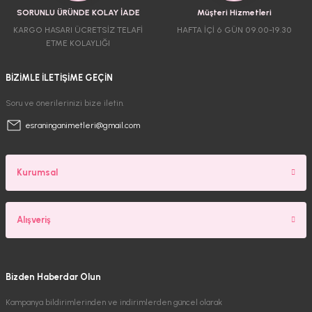
SORUNLU ÜRÜNDE KOLAY İADE
Müşteri Hizmetleri
KARGO HASARI ÜCRETSİZ TELAFİ
HAFTA İÇİ 6 GÜN 09.00-19.30
ETME KOLAYLIĞI
BİZİMLE İLETİŞİME GEÇİN
Soru ve önerilerinizi bize iletin.
esraninganimetleri@gmail.com
Kurumsal
Alışveriş
Bizden Haberdar Olun
Kampanya bildirimlerinden ve indirimlerden güncel olarak