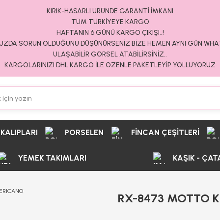
KIRIK-HASARLI ÜRÜNDE GARANTİ İMKANI
TÜM TÜRKİYEYE KARGO
HAFTANIN 6 GÜNÜ KARGO ÇIKIŞI..!
ZDA SORUN OLDUĞUNU DÜŞÜNÜRSENİZ BİZE HEMEN AYNI GÜN WH
ULAŞABİLİR GÖRSEL ATABİLİRSİNİZ..
KARGOLARINIZI DHL KARGO İLE ÖZENLE PAKETLEYİP YOLLUYORUZ
 KALIPLARI
PORSELEN
FİNCAN ÇEŞİTLERİ
YEMEK TAKIMLARI
KAŞIK - ÇAT
RX-8473 MOTTO 