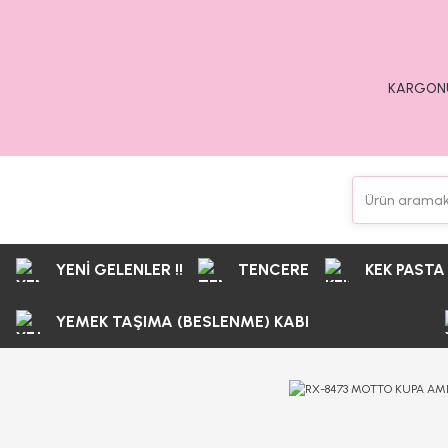
KARGONU
YENİ GELENLER !!
TENCERE
KEK PASTA
YEMEK TAŞIMA (BESLENME) KABI