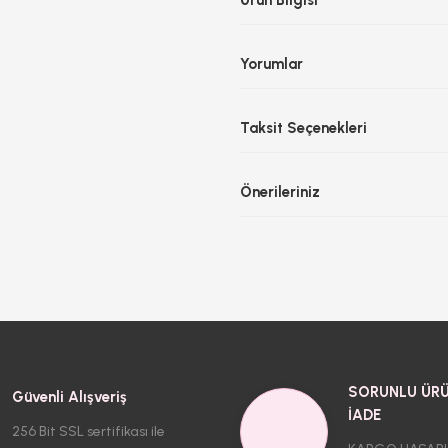
Ürün Bilgisi
Yorumlar
Taksit Seçenekleri
Önerileriniz
SORUNLU ÜRÜ
Güvenli Alışveriş
İADE
256 Bit SSL sertifikası ile