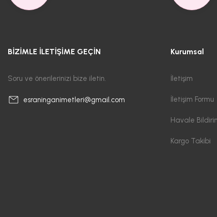
BİZİMLE İLETİŞİME GEÇİN
Kurumsal
Soru ve önerilerinizi bize iletin.
İletişim
İletişim Formu
esraninganimetleri@gmail.com
Havale Bildir
Kargo Takibi