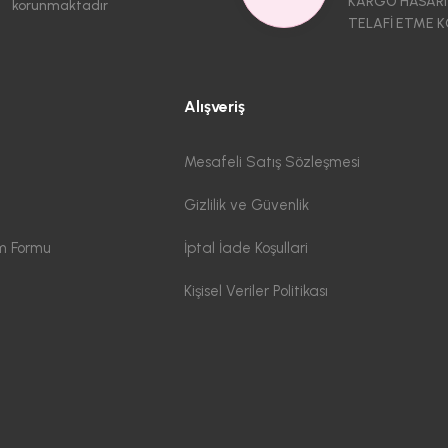
KARGO HASARI
korunmaktadır
TELAFİ ETME K
Alışveriş
Mesafeli Satış Sözleşmesi
Gizlilik ve Güvenlik
im Formu
İptal İade Koşullari
Kişisel Veriler Politikası