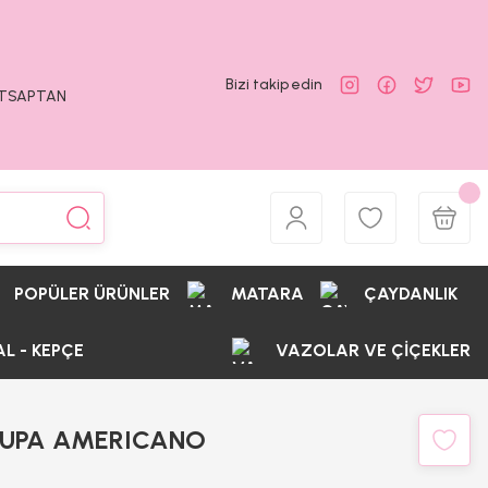
Bizi takip edin
ATSAPTAN
POPÜLER ÜRÜNLER
MATARA
ÇAYDANLIK
AL - KEPÇE
VAZOLAR VE ÇİÇEKLER
KUPA AMERICANO