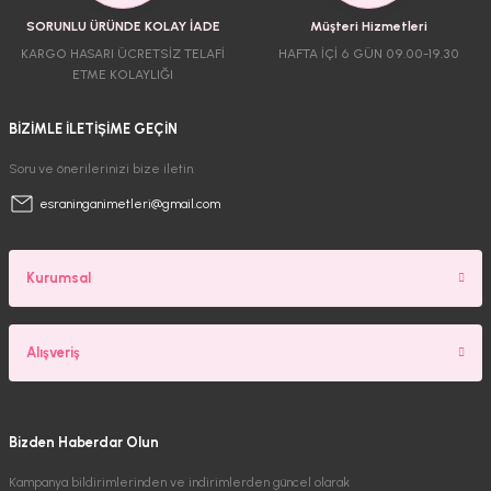
SORUNLU ÜRÜNDE KOLAY İADE
Müşteri Hizmetleri
KARGO HASARI ÜCRETSİZ TELAFİ
HAFTA İÇİ 6 GÜN 09.00-19.30
ETME KOLAYLIĞI
BİZİMLE İLETİŞİME GEÇİN
Soru ve önerilerinizi bize iletin.
esraninganimetleri@gmail.com
Kurumsal
Alışveriş
Bizden Haberdar Olun
Kampanya bildirimlerinden ve indirimlerden güncel olarak