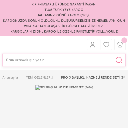
KIRIK-HASARLI ÜRÜNDE GARANTİ İMKANI
TÜM TÜRKİYEYE KARGO
HAFTANIN 6 GÜNÜ KARGO ÇIKIŞI..!
KARGONUZDA SORUN OLDUĞUNU DÜŞÜNÜRSENİZ BİZE HEMEN AYNI GÜN
WHATSAPTAN ULAŞABİLİR GÖRSEL ATABİLİRSİNİZ..
KARGOLARINIZI DHL KARGO İLE ÖZENLE PAKETLEYİP YOLLUYORUZ
Anasayfa
YENİ GELENLER !!
PRO 3 BAŞLIKLI HAZNELİ RENDE SETİ (848