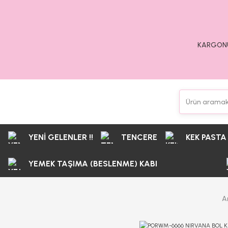
KARGONU
YENİ GELENLER !!
TENCERE
KEK PASTA
YEMEK TAŞIMA (BESLENME) KABI
A