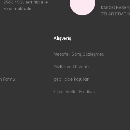
256 Bit SSL sertifikası ile
KARGO HASARI
korunmaktadır
TELAFİ ETME K
Alışveriş
Mesafeli Satış Sözleşmesi
Gizlilik ve Güvenlik
im Formu
İptal İade Koşullari
Kişisel Veriler Politikası