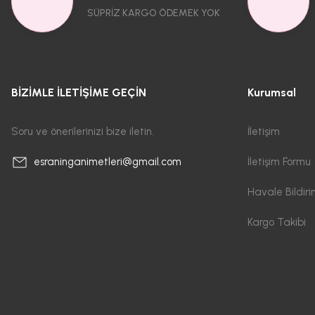
SÜPRİZ KARGO ÖDEMEK YOK
BİZİMLE İLETİŞİME GEÇİN
Kurumsal
Soru ve önerilerinizi bize iletin.
İletişim
İletişim Formu
esraninganimetleri@gmail.com
Havale Bildir
Kargo Takibi