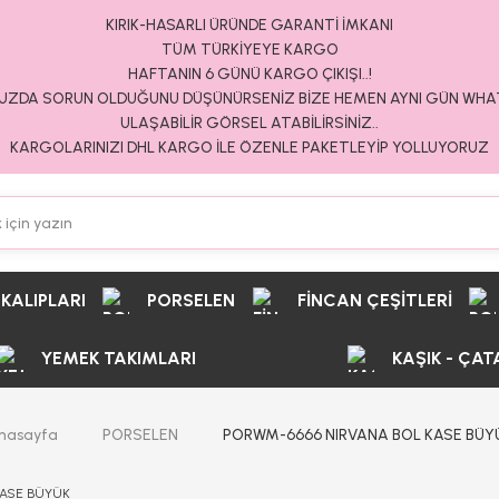
KIRIK-HASARLI ÜRÜNDE GARANTİ İMKANI
TÜM TÜRKİYEYE KARGO
HAFTANIN 6 GÜNÜ KARGO ÇIKIŞI..!
ZDA SORUN OLDUĞUNU DÜŞÜNÜRSENİZ BİZE HEMEN AYNI GÜN WH
ULAŞABİLİR GÖRSEL ATABİLİRSİNİZ..
KARGOLARINIZI DHL KARGO İLE ÖZENLE PAKETLEYİP YOLLUYORUZ
 KALIPLARI
PORSELEN
FİNCAN ÇEŞİTLERİ
YEMEK TAKIMLARI
KAŞIK - ÇAT
nasayfa
PORSELEN
PORWM-6666 NIRVANA BOL KASE BÜY