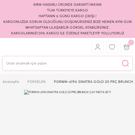
KIRIK-HASARLI ÜRÜNDE GARANTİ İMKANI
TÜM TÜRKİYEYE KARGO
HAFTANIN 6 GÜNÜ KARGO ÇIKIŞI..!
KARGONUZDA SORUN OLDUĞUNU DÜŞÜNÜRSENİZ BİZE HEMEN AYNI GÜN
WHATSAPTAN ULAŞABİLİR GÖRSEL ATABİLİRSİNİZ..
KARGOLARINIZI DHL KARGO İLE ÖZENLE PAKETLEYİP YOLLUYORUZ
Anasayfa
PORSELEN
PORWM-6196 SINATRA GOLD 20 PRÇ BRUNCH/ 