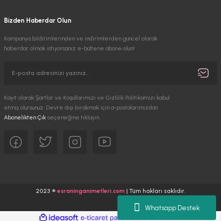
Bizden Haberdar Olun
Kampanya bildirimlerinden ve indirimlerden güncel olarak
haberdar olmak istiyorsanız e-bültene abone olun!
Kayıt olarak Şartlar ve Koşullarımızı ve Gizlilik Politikamızı kabul
etmiş olursunuz. Devre dışı bırakmak için a-postalarımızdan
Abonelikten Çık
seçeneğine tıklayın.
2023 ®
esraninganimetleri.com
| Tüm hakları saklıdır.
Whatsapp Destek
ideasoft
ile
e-