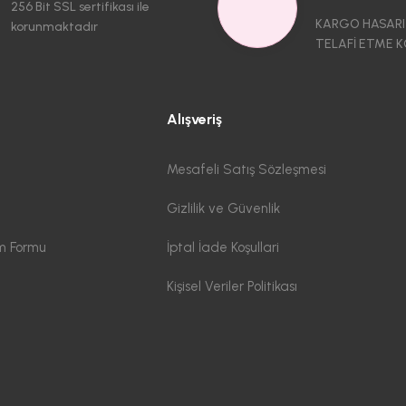
256 Bit SSL sertifikası ile
KARGO HASARI
korunmaktadır
TELAFİ ETME K
Alışveriş
Mesafeli Satış Sözleşmesi
Gizlilik ve Güvenlik
im Formu
İptal İade Koşullari
Kişisel Veriler Politikası