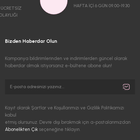
HAFTA İÇİ 6 GÜN 09.00-19.30
 ÜCRETSİZ
OLAYLIĞI
Bizden Haberdar Olun
Kampanya bildirimlerinden ve indirimlerden güncel olarak
haberdar olmak istiyorsanız e-bültene abone olun!
Kayıt olarak Şartlar ve Koşullarımızı ve Gizlilik Politikamızı
kabul
etmiş olursunuz. Devre dışı bırakmak için a-postalarımızdan
Abonelikten Çık
seçeneğine tıklayın.