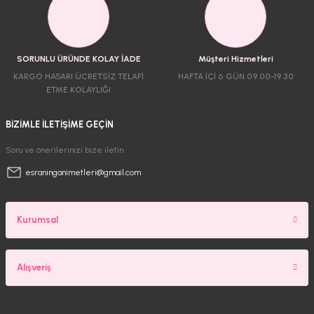
SORUNLU ÜRÜNDE KOLAY İADE
Müşteri Hizmetleri
KARGO HASARI ÜCRETSİZ TELAFİ
HAFTA İÇİ 6 GÜN 09.00-19.30
ETME KOLAYLIĞI
BİZİMLE İLETİŞİME GEÇİN
Soru ve önerilerinizi bize iletin.
esraninganimetleri@gmail.com
Kurumsal
Alışveriş