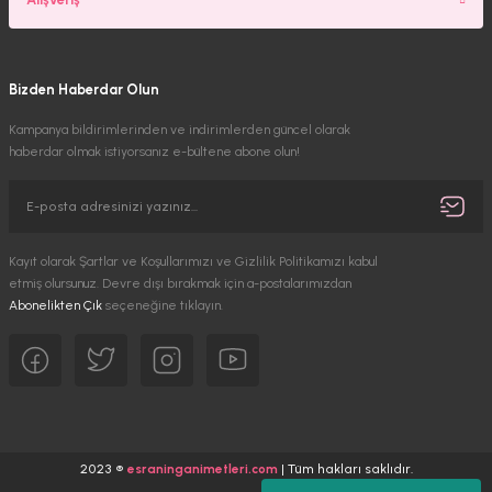
Bizden Haberdar Olun
Kampanya bildirimlerinden ve indirimlerden güncel olarak
haberdar olmak istiyorsanız e-bültene abone olun!
Kayıt olarak Şartlar ve Koşullarımızı ve Gizlilik Politikamızı kabul
etmiş olursunuz. Devre dışı bırakmak için a-postalarımızdan
Abonelikten Çık
seçeneğine tıklayın.
2023 ®
esraninganimetleri.com
| Tüm hakları saklıdır.