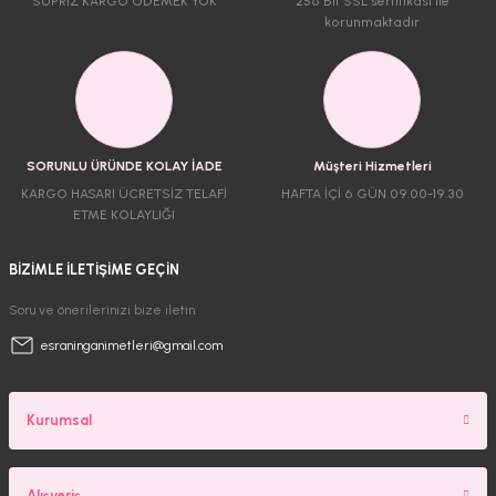
SÜPRİZ KARGO ÖDEMEK YOK
256 Bit SSL sertifikası ile
korunmaktadır
SORUNLU ÜRÜNDE KOLAY İADE
Müşteri Hizmetleri
KARGO HASARI ÜCRETSİZ TELAFİ
HAFTA İÇİ 6 GÜN 09.00-19.30
ETME KOLAYLIĞI
BİZİMLE İLETİŞİME GEÇİN
Soru ve önerilerinizi bize iletin.
esraninganimetleri@gmail.com
Kurumsal
Alışveriş