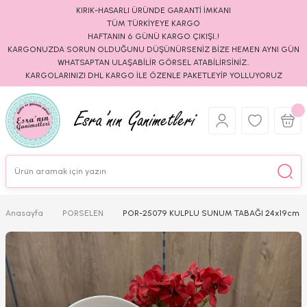
KIRIK-HASARLI ÜRÜNDE GARANTİ İMKANI
TÜM TÜRKİYEYE KARGO
HAFTANIN 6 GÜNÜ KARGO ÇIKIŞI..!
KARGONUZDA SORUN OLDUĞUNU DÜŞÜNÜRSENİZ BİZE HEMEN AYNI GÜN
WHATSAPTAN ULAŞABİLİR GÖRSEL ATABİLİRSİNİZ..
KARGOLARINIZI DHL KARGO İLE ÖZENLE PAKETLEYİP YOLLUYORUZ
Anasayfa
PORSELEN
POR-25079 KULPLU SUNUM TABAĞI 24x19cm (2