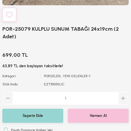
POR-25079 KULPLU SUNUM TABAĞI 24x19cm (2
Adet)
699,00 TL
63,89 TL den başlayan taksitlerle!
Kategori
PORSELEN
,
YENİ GELENLER !!
Stok Kodu
EZT39695UC
Sepete Ekle
Hemen Al
Fiyatı Düşünce Haber Ver