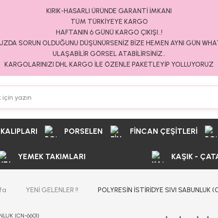
KIRIK-HASARLI ÜRÜNDE GARANTİ İMKANI
TÜM TÜRKİYEYE KARGO
HAFTANIN 6 GÜNÜ KARGO ÇIKIŞI..!
ZDA SORUN OLDUĞUNU DÜŞÜNÜRSENİZ BİZE HEMEN AYNI GÜN WH
ULAŞABİLİR GÖRSEL ATABİLİRSİNİZ..
KARGOLARINIZI DHL KARGO İLE ÖZENLE PAKETLEYİP YOLLUYORUZ
 KALIPLARI
PORSELEN
FİNCAN ÇEŞİTLERİ
YEMEK TAKIMLARI
KAŞIK - ÇAT
fa
YENİ GELENLER !!
POLYRESİN İSTİRİDYE SIVI SABUNLUK (