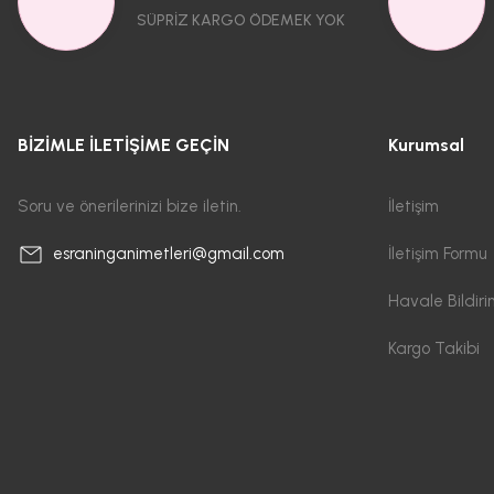
SÜPRİZ KARGO ÖDEMEK YOK
BİZİMLE İLETİŞİME GEÇİN
Kurumsal
Soru ve önerilerinizi bize iletin.
İletişim
İletişim Formu
esraninganimetleri@gmail.com
Havale Bildir
Kargo Takibi