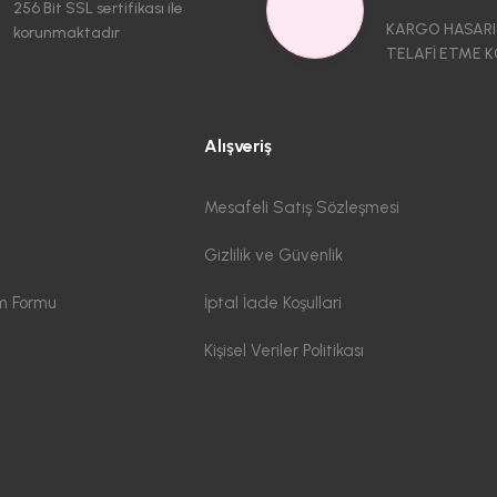
256 Bit SSL sertifikası ile
KARGO HASARI
korunmaktadır
TELAFİ ETME K
Alışveriş
Mesafeli Satış Sözleşmesi
Gizlilik ve Güvenlik
im Formu
İptal İade Koşullari
Kişisel Veriler Politikası