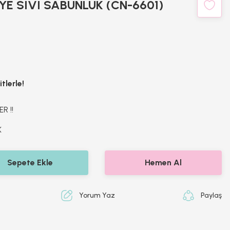
YE SIVI SABUNLUK (CN-6601)
tlerle!
R !!
K
Sepete Ekle
Hemen Al
Yorum Yaz
Paylaş