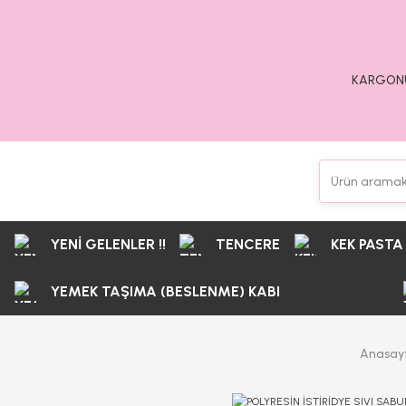
KARGONU
YENİ GELENLER !!
TENCERE
KEK PASTA
YEMEK TAŞIMA (BESLENME) KABI
Anasay