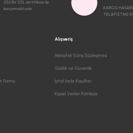
256 Bit SSL sertifikası ile
KARGO HASARI
korunmaktadır
TELAFİ ETME K
Alışveriş
Mesafeli Satış Sözleşmesi
Gizlilik ve Güvenlik
im Formu
İptal İade Koşullari
Kişisel Veriler Politikası