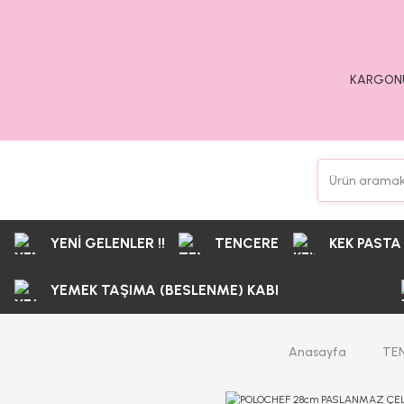
KARGONU
YENİ GELENLER !!
TENCERE
KEK PASTA
YEMEK TAŞIMA (BESLENME) KABI
Anasayfa
TE