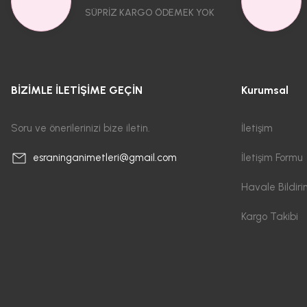
SÜPRİZ KARGO ÖDEMEK YOK
BİZİMLE İLETİŞİME GEÇİN
Kurumsal
Soru ve önerilerinizi bize iletin.
İletişim
İletişim Formu
esraninganimetleri@gmail.com
Havale Bildir
Kargo Takibi