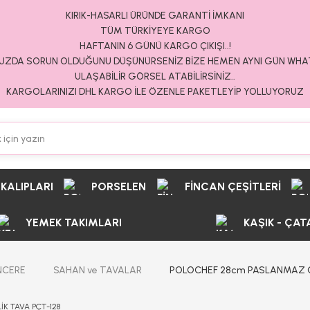
KIRIK-HASARLI ÜRÜNDE GARANTİ İMKANI
TÜM TÜRKİYEYE KARGO
HAFTANIN 6 GÜNÜ KARGO ÇIKIŞI..!
ZDA SORUN OLDUĞUNU DÜŞÜNÜRSENİZ BİZE HEMEN AYNI GÜN WH
ULAŞABİLİR GÖRSEL ATABİLİRSİNİZ..
KARGOLARINIZI DHL KARGO İLE ÖZENLE PAKETLEYİP YOLLUYORUZ
 KALIPLARI
PORSELEN
FİNCAN ÇEŞİTLERİ
YEMEK TAKIMLARI
KAŞIK - ÇAT
NCERE
SAHAN ve TAVALAR
POLOCHEF 28cm PASLANMAZ Ç