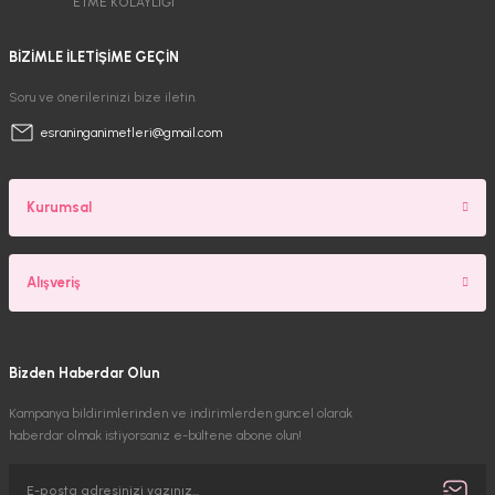
ETME KOLAYLIĞI
BİZİMLE İLETİŞİME GEÇİN
Soru ve önerilerinizi bize iletin.
esraninganimetleri@gmail.com
Kurumsal
Alışveriş
Bizden Haberdar Olun
Kampanya bildirimlerinden ve indirimlerden güncel olarak
haberdar olmak istiyorsanız e-bültene abone olun!