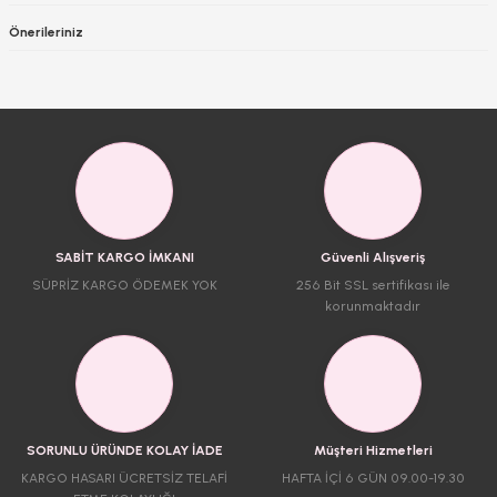
Önerileriniz
SABİT KARGO İMKANI
Güvenli Alışveriş
SÜPRİZ KARGO ÖDEMEK YOK
256 Bit SSL sertifikası ile
korunmaktadır
SORUNLU ÜRÜNDE KOLAY İADE
Müşteri Hizmetleri
KARGO HASARI ÜCRETSİZ TELAFİ
HAFTA İÇİ 6 GÜN 09.00-19.30