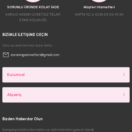
SORUNLU ÜRÜNDE KOLAY İADE
Müşteri Hizmetleri
KARGO HASARI ÜCRETSİZ TELAFİ
HAFTA İÇİ 6 GÜN 09.00-19.30
ETME KOLAYLIĞI
BİZİMLE İLETİŞİME GEÇİN
Soru ve önerilerinizi bize iletin.
esraninganimetleri@gmail.com
Kurumsal
Alışveriş
Bizden Haberdar Olun
Kampanya bildirimlerinden ve indirimlerden güncel olarak