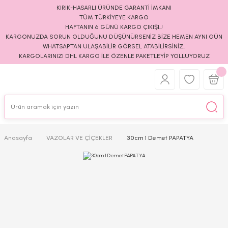
KIRIK-HASARLI ÜRÜNDE GARANTİ İMKANI
TÜM TÜRKİYEYE KARGO
HAFTANIN 6 GÜNÜ KARGO ÇIKIŞI..!
KARGONUZDA SORUN OLDUĞUNU DÜŞÜNÜRSENİZ BİZE HEMEN AYNI GÜN
WHATSAPTAN ULAŞABİLİR GÖRSEL ATABİLİRSİNİZ..
KARGOLARINIZI DHL KARGO İLE ÖZENLE PAKETLEYİP YOLLUYORUZ
Anasayfa
VAZOLAR VE ÇİÇEKLER
30cm 1 Demet PAPATYA