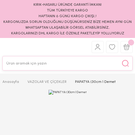
KIRIK-HASARLI ÜRÜNDE GARANTİ İMKANI
TÜM TÜRKİYEYE KARGO
HAFTANIN 6 GÜNÜ KARGO ÇIKIŞI..!
KARGONUZDA SORUN OLDUĞUNU DÜŞÜNÜRSENİZ BİZE HEMEN AYNI GÜN
WHATSAPTAN ULAŞABİLİR GÖRSEL ATABİLİRSİNİZ..
KARGOLARINIZI DHL KARGO İLE ÖZENLE PAKETLEYİP YOLLUYORUZ
Anasayfa
VAZOLAR VE ÇİÇEKLER
PAPATYA (30cm 1 Demet