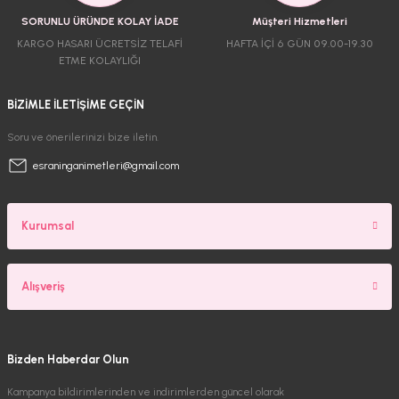
SORUNLU ÜRÜNDE KOLAY İADE
Müşteri Hizmetleri
KARGO HASARI ÜCRETSİZ TELAFİ
HAFTA İÇİ 6 GÜN 09.00-19.30
ETME KOLAYLIĞI
BİZİMLE İLETİŞİME GEÇİN
Soru ve önerilerinizi bize iletin.
esraninganimetleri@gmail.com
Kurumsal
Alışveriş
Bizden Haberdar Olun
Kampanya bildirimlerinden ve indirimlerden güncel olarak