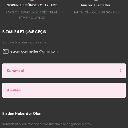
SORUNLU ÜRÜNDE KOLAY İADE
Müşteri Hizmetleri
KARGO HASARI ÜCRETSİZ TELAFİ
HAFTA İÇİ 6 GÜN 09.00-19.30
ETME KOLAYLIĞI
BİZİMLE İLETİŞİME GEÇİN
Soru ve önerilerinizi bize iletin.
esraninganimetleri@gmail.com
Kurumsal
Alışveriş
Bizden Haberdar Olun
Kampanya bildirimlerinden ve indirimlerden güncel olarak