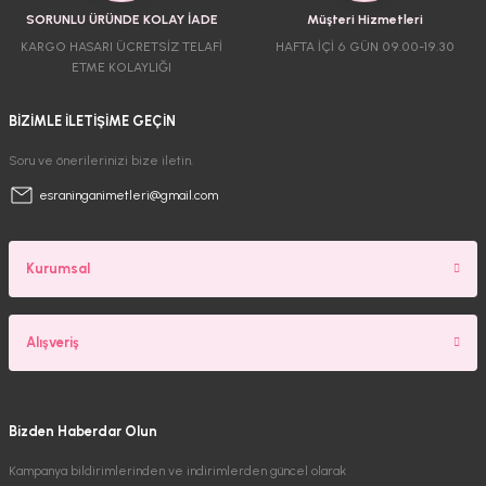
SORUNLU ÜRÜNDE KOLAY İADE
Müşteri Hizmetleri
KARGO HASARI ÜCRETSİZ TELAFİ
HAFTA İÇİ 6 GÜN 09.00-19.30
ETME KOLAYLIĞI
BİZİMLE İLETİŞİME GEÇİN
Soru ve önerilerinizi bize iletin.
esraninganimetleri@gmail.com
Kurumsal
Alışveriş
Bizden Haberdar Olun
Kampanya bildirimlerinden ve indirimlerden güncel olarak