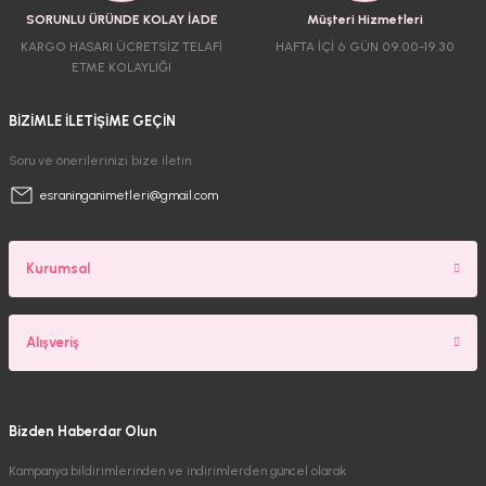
SORUNLU ÜRÜNDE KOLAY İADE
Müşteri Hizmetleri
KARGO HASARI ÜCRETSİZ TELAFİ
HAFTA İÇİ 6 GÜN 09.00-19.30
ETME KOLAYLIĞI
BİZİMLE İLETİŞİME GEÇİN
Soru ve önerilerinizi bize iletin.
esraninganimetleri@gmail.com
Kurumsal
Alışveriş
Bizden Haberdar Olun
Kampanya bildirimlerinden ve indirimlerden güncel olarak