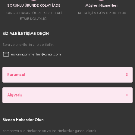
SORUNLU ÜRÜNDE KOLAY İADE
Müşteri Hizmetleri
KARGO HASARI ÜCRETSİZ TELAFİ
HAFTA İÇİ 6 GÜN 09.00-19.30
ETME KOLAYLIĞI
BİZİMLE İLETİŞİME GEÇİN
Soru ve önerilerinizi bize iletin.
esraninganimetleri@gmail.com
Kurumsal
Alışveriş
Bizden Haberdar Olun
Kampanya bildirimlerinden ve indirimlerden güncel olarak