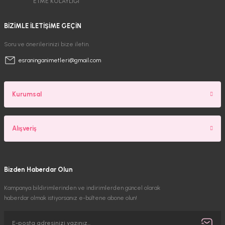
ETME KOLAYLIĞI
BİZİMLE İLETİŞİME GEÇİN
Soru ve önerilerinizi bize iletin.
esraninganimetleri@gmail.com
Kurumsal
Alışveriş
Bizden Haberdar Olun
Kampanya bildirimlerinden ve indirimlerden güncel olarak
haberdar olmak istiyorsanız e-bültene abone olun!