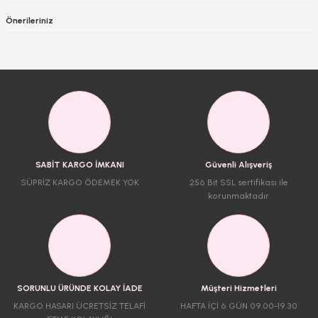
Önerileriniz
SABİT KARGO İMKANI
Güvenli Alışveriş
SÜPRİZ KARGO ÖDEMEK YOK
256 Bit SSL sertifikası ile
korunmaktadır
SORUNLU ÜRÜNDE KOLAY İADE
Müşteri Hizmetleri
KARGO HASARI ÜCRETSİZ TELAFİ
HAFTA İÇİ 6 GÜN 09.00-19.30