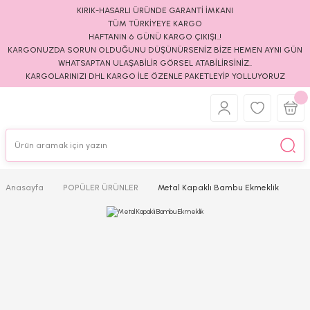
KIRIK-HASARLI ÜRÜNDE GARANTİ İMKANI
TÜM TÜRKİYEYE KARGO
HAFTANIN 6 GÜNÜ KARGO ÇIKIŞI..!
KARGONUZDA SORUN OLDUĞUNU DÜŞÜNÜRSENİZ BİZE HEMEN AYNI GÜN
WHATSAPTAN ULAŞABİLİR GÖRSEL ATABİLİRSİNİZ..
KARGOLARINIZI DHL KARGO İLE ÖZENLE PAKETLEYİP YOLLUYORUZ
Anasayfa
POPÜLER ÜRÜNLER
Metal Kapaklı Bambu Ekmeklik