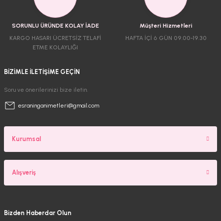
SORUNLU ÜRÜNDE KOLAY İADE
Müşteri Hizmetleri
KARGO HASARI ÜCRETSİZ TELAFİ
HAFTA İÇİ 6 GÜN 09.00-19.30
ETME KOLAYLIĞI
BİZİMLE İLETİŞİME GEÇİN
Soru ve önerilerinizi bize iletin.
esraninganimetleri@gmail.com
Kurumsal
Alışveriş
Bizden Haberdar Olun