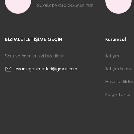
SÜPRİZ KARGO ÖDEMEK YOK
BİZİMLE İLETİŞİME GEÇİN
Kurumsal
Soru ve önerilerinizi bize iletin.
İletişim
İletişim Formu
esraninganimetleri@gmail.com
Havale Bildir
Kargo Takibi