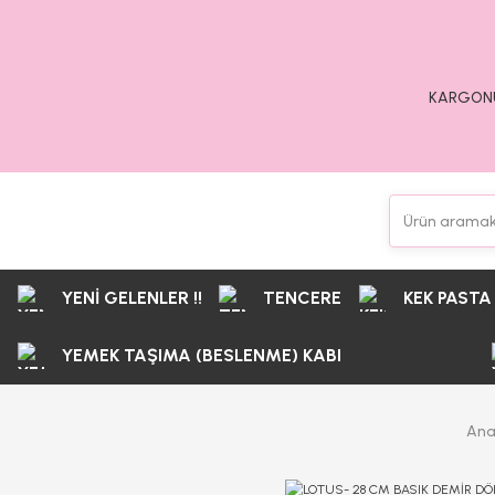
KARGONU
YENİ GELENLER !!
TENCERE
KEK PASTA
YEMEK TAŞIMA (BESLENME) KABI
Ana