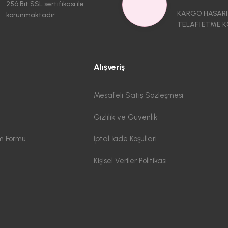
256 Bit SSL sertifikası ile
KARGO HASARI
korunmaktadır
TELAFİ ETME K
Alışveriş
Mesafeli Satış Sözleşmesi
Gizlilik ve Güvenlik
im Formu
İptal İade Koşullari
Kişisel Veriler Politikası