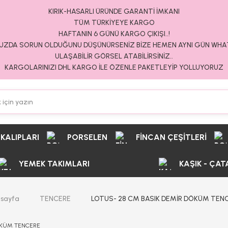
KIRIK-HASARLI ÜRÜNDE GARANTİ İMKANI
TÜM TÜRKİYEYE KARGO
HAFTANIN 6 GÜNÜ KARGO ÇIKIŞI..!
ZDA SORUN OLDUĞUNU DÜŞÜNÜRSENİZ BİZE HEMEN AYNI GÜN WH
ULAŞABİLİR GÖRSEL ATABİLİRSİNİZ..
KARGOLARINIZI DHL KARGO İLE ÖZENLE PAKETLEYİP YOLLUYORUZ
 KALIPLARI
PORSELEN
FİNCAN ÇEŞİTLERİ
YEMEK TAKIMLARI
KAŞIK - ÇAT
sayfa
TENCERE
LOTUS- 28 CM BASIK DEMİR DÖKÜM TEN