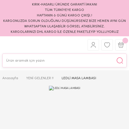
KIRIK-HASARLI ÜRÜNDE GARANTİ İMKANI
TÜM TÜRKİYEYE KARGO
HAFTANIN 6 GÜNÜ KARGO ÇIKIŞI..!
KARGONUZDA SORUN OLDUĞUNU DÜŞÜNÜRSENİZ BİZE HEMEN AYNI GÜN
WHATSAPTAN ULAŞABİLİR GÖRSEL ATABİLİRSİNİZ..
KARGOLARINIZI DHL KARGO İLE ÖZENLE PAKETLEYİP YOLLUYORUZ
Anasayfa
YENİ GELENLER !!
LEDLİ MASA LAMBASI