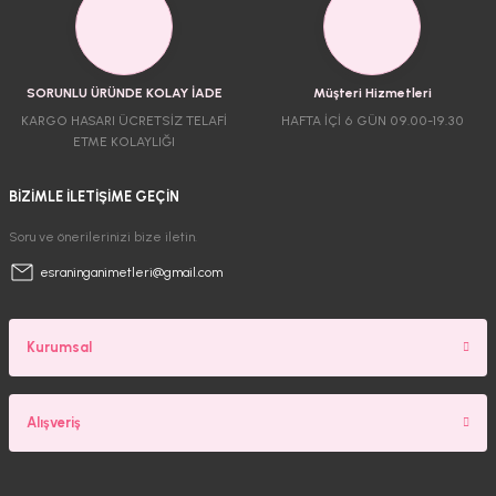
SORUNLU ÜRÜNDE KOLAY İADE
Müşteri Hizmetleri
KARGO HASARI ÜCRETSİZ TELAFİ
HAFTA İÇİ 6 GÜN 09.00-19.30
ETME KOLAYLIĞI
BİZİMLE İLETİŞİME GEÇİN
Soru ve önerilerinizi bize iletin.
esraninganimetleri@gmail.com
Kurumsal
Alışveriş