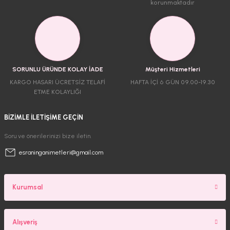
korunmaktadır
SORUNLU ÜRÜNDE KOLAY İADE
Müşteri Hizmetleri
KARGO HASARI ÜCRETSİZ TELAFİ
HAFTA İÇİ 6 GÜN 09.00-19.30
ETME KOLAYLIĞI
BİZİMLE İLETİŞİME GEÇİN
Soru ve önerilerinizi bize iletin.
esraninganimetleri@gmail.com
Kurumsal
Alışveriş