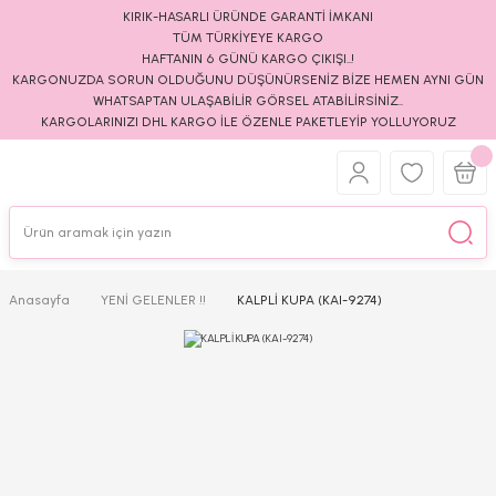
KIRIK-HASARLI ÜRÜNDE GARANTİ İMKANI
TÜM TÜRKİYEYE KARGO
HAFTANIN 6 GÜNÜ KARGO ÇIKIŞI..!
KARGONUZDA SORUN OLDUĞUNU DÜŞÜNÜRSENİZ BİZE HEMEN AYNI GÜN
WHATSAPTAN ULAŞABİLİR GÖRSEL ATABİLİRSİNİZ..
KARGOLARINIZI DHL KARGO İLE ÖZENLE PAKETLEYİP YOLLUYORUZ
Anasayfa
YENİ GELENLER !!
KALPLİ KUPA (KAI-9274)