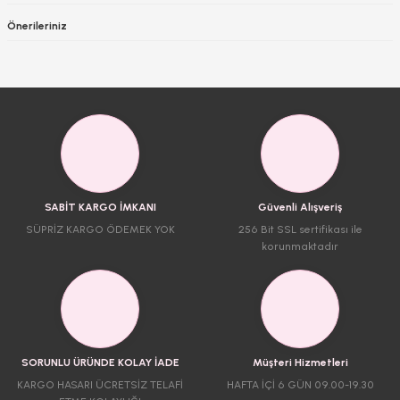
Önerileriniz
SABİT KARGO İMKANI
Güvenli Alışveriş
SÜPRİZ KARGO ÖDEMEK YOK
256 Bit SSL sertifikası ile
korunmaktadır
SORUNLU ÜRÜNDE KOLAY İADE
Müşteri Hizmetleri
KARGO HASARI ÜCRETSİZ TELAFİ
HAFTA İÇİ 6 GÜN 09.00-19.30