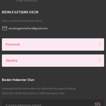
ETME KOLAYLIĞI
BİZİMLE İLETİŞİME GEÇİN
Soru ve önerilerinizi bize iletin.
esraninganimetleri@gmail.com
Kurumsal
Alışveriş
Bizden Haberdar Olun
Kampanya bildirimlerinden ve indirimlerden güncel olarak
haberdar olmak istiyorsanız e-bültene abone olun!