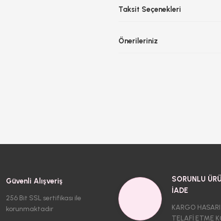
Taksit Seçenekleri
Önerileriniz
SORUNLU ÜRÜ
Güvenli Alışveriş
İADE
256 Bit SSL sertifikası ile
KARGO HASARI
korunmaktadır
TELAFİ ETME K