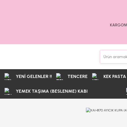
KARGONU
YENİ GELENLER !!
TENCERE
KEK PASTA
YEMEK TAŞIMA (BESLENME) KABI