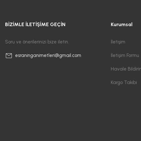
BİZİMLE İLETİŞİME GEÇİN
Kurumsal
Soru ve önerilerinizi bize iletin.
İletişim
İletişim Formu
esraninganimetleri@gmail.com
Havale Bildir
Kargo Takibi