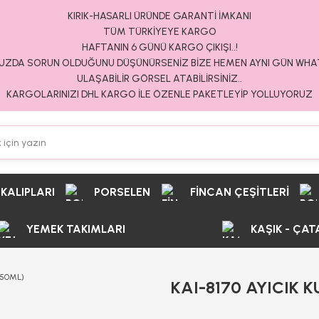
KIRIK-HASARLI ÜRÜNDE GARANTİ İMKANI
TÜM TÜRKİYEYE KARGO
HAFTANIN 6 GÜNÜ KARGO ÇIKIŞI..!
ZDA SORUN OLDUĞUNU DÜŞÜNÜRSENİZ BİZE HEMEN AYNI GÜN WH
ULAŞABİLİR GÖRSEL ATABİLİRSİNİZ..
KARGOLARINIZI DHL KARGO İLE ÖZENLE PAKETLEYİP YOLLUYORUZ
 KALIPLARI
PORSELEN
FİNCAN ÇEŞİTLERİ
YEMEK TAKIMLARI
KAŞIK - ÇAT
KAI-8170 AYICIK 