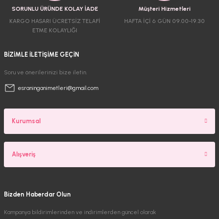
SORUNLU ÜRÜNDE KOLAY İADE
Müşteri Hizmetleri
KARGO HASARI ÜCRETSİZ TELAFİ
HAFTA İÇİ 6 GÜN 09.00-19.30
ETME KOLAYLIĞI
BİZİMLE İLETİŞİME GEÇİN
Soru ve önerilerinizi bize iletin.
esraninganimetleri@gmail.com
Kurumsal
Alışveriş
Bizden Haberdar Olun
Kampanya bildirimlerinden ve indirimlerden güncel olarak