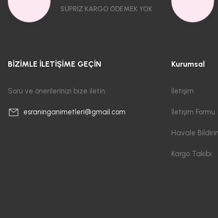
SÜPRİZ KARGO ÖDEMEK YOK
BİZİMLE İLETİŞİME GEÇİN
Kurumsal
Soru ve önerilerinizi bize iletin.
İletişim
İletişim Formu
esraninganimetleri@gmail.com
Havale Bildir
Kargo Takibi