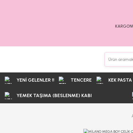
KARGONU
YENİ GELENLER !!
TENCERE
KEK PASTA
YEMEK TAŞIMA (BESLENME) KABI