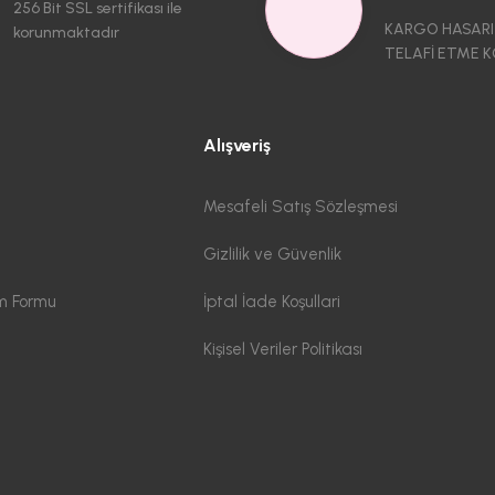
256 Bit SSL sertifikası ile
KARGO HASARI
korunmaktadır
TELAFİ ETME K
Alışveriş
Mesafeli Satış Sözleşmesi
Gizlilik ve Güvenlik
im Formu
İptal İade Koşullari
Kişisel Veriler Politikası