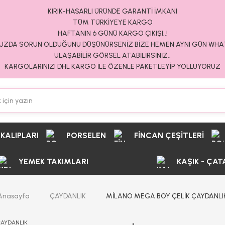
KIRIK-HASARLI ÜRÜNDE GARANTİ İMKANI
TÜM TÜRKİYEYE KARGO
HAFTANIN 6 GÜNÜ KARGO ÇIKIŞI..!
ZDA SORUN OLDUĞUNU DÜŞÜNÜRSENİZ BİZE HEMEN AYNI GÜN WH
ULAŞABİLİR GÖRSEL ATABİLİRSİNİZ..
KARGOLARINIZI DHL KARGO İLE ÖZENLE PAKETLEYİP YOLLUYORUZ
 KALIPLARI
PORSELEN
FİNCAN ÇEŞİTLERİ
YEMEK TAKIMLARI
KAŞIK - ÇAT
Anasayfa
ÇAYDANLIK
MİLANO MEGA BOY ÇELİK ÇAYDANLI